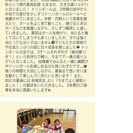
秒という歴代最高記録 も生まれ、大きな盛り上がり
となりました！ ドッジボールは、2学期の途中から
中当ての遊びを少しずつドッジボールのルールへと
発展させていきました。外野・内野という言葉を覚
えたり、ボールをよく見て動くこと、避けるときの
ポーズなどを意識しながら、少しずつ確実に上達し
ていきました。 最初はボールを怖がり、当たると痛
くて泣いてしまう子も多くいましたが、今では強く
当たっても泣く子はいません🤭子どもたちの真剣で
やる気たっぷりの姿に日々成長を感じました🌟 ドッ
ジボール大会では、3チームそれぞれが「絶対勝つ
ぞ！」という気持ちで戦い、今までで一番の盛り上
がりとなりました。 幼稚園でみんなと一緒に縄跳び
やドッジボールを楽しめるのも残りわずかです…🌸
残りの時間も大切にしながら、最後まで思いきり体
を動かして楽しんでいきたいと思います！ また、
BSCの最後には 前島先生 より「今までよく頑張り
ました！」の賞状をいただきました。 2年間のご指
導を本当に感謝いたします✨