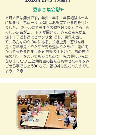
2026年2月3日火曜日
豆まき集会👹✨
２月３日は節分です。年少・年中・年長組はホール
に集まり、ちゅーりっぷ組はお部屋で豆まきを行い
ました。 ホールにて豆まきの歌を歌ったところ、恐
ろしい足音が…。 ドアが開いて、赤鬼と青鬼が登
場！！子ども達はビックリ😲 でも、勇気を出し
て、みんなの心の中にある、泣き虫鬼・怒りんぼ
鬼・意地悪鬼・やだやだ鬼を追払うために、鬼に向
かって豆をまきました✨ 最後の仕上げに、福の神に
福のパワーをまいてもらったので、鬼は優しい鬼に
なりました♡ 三笠幼稚園の皆んなも幸せな一年を過
ごせる事でしょう💓 さて…福の神は誰だったのでし
ょう…？😊