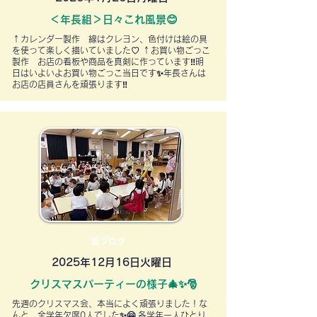
＜年長組＞日々これ風景😊
↑カレンダー製作 線はクレヨン、色付けは絵の具
を使って楽しく描いていました♡ ↑お買い物ごっこ
製作 お店の看板や商品を真剣に作っています‼明
日はいよいよお買い物ごっこ当日です✨年長さんは
お店の店員さんを頑張ります‼
園ブログ
2025年12月16日火曜日
クリスマスパーティーの様子🎄✨🎅
先週のクリスマス会、本当によく頑張りました！な
んと、全学年欠席0人でした✨🤗 各学年一人ひとり