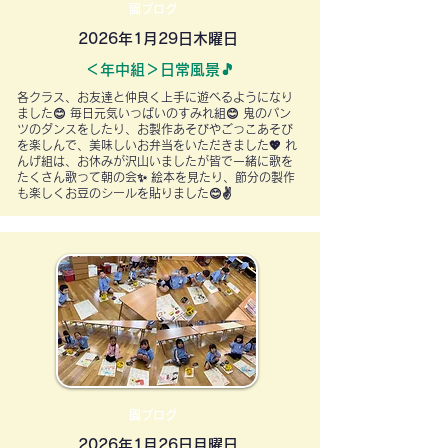
園ブログ
2026年1月29日木曜日
＜年中組＞日常風景🎵
各クラス、お友達と仲良く上手に遊べるようになり
ました😊 毎日元気いっぱいのすみれ組😊 鬼のパン
ツのダンスをしたり、お製作あそびやごっこあそび
を楽しんで、美味しいお弁当をいただきました💖 れ
んげ組は、お休みが沢山いましたが皆で一緒に歌を
たくさん歌って朝の会✨ 絵本を見たり、節分の製作
も楽しくお豆のシールを貼りました😊✌
園ブログ
2026年1月26日月曜日