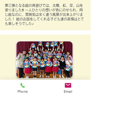
第三弾となる絵の具遊びでは、太陽、虹、空、山を
塗りました‼ 一人ひとりの想いが色にのせられ、同
じ絵なのに、雰囲気は全く違う風景が出来上がりま
した！ 絵のお話をしてくれる子ども達の表情はとて
も楽しそうでした♪
園ブログ
Phone
Email
2025年11月18日火曜日
＜全学年＞七五三の祝福🎀
聖堂で神父様より、七五三の祝福をしていただきま
した。 一人ひとり神父様からオメダイをいただき、
子ども達も静かにお祈りをしました。 子ども達の健
やかな成長をお祝いし、神様への感謝の祈りを捧げ