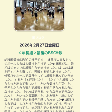
園ブログ
2026年2月27日金曜日
＜年長組＞最後のBSC‼😢
幼稚園最後のBSCの様子です！ 縄跳び大会＆ドッ
ジボール大会は大盛り上がりでした✨ 縄跳びは、最
初はジャンプの練習から始まりました。はじめは縄
を回すことも難しく、苦戦する姿もありましたが、
外遊びやホールで毎日少しずつ練習を重ねていきま
した。 すると「１回跳べた！」「たくさん練習した
らもっと出来て楽しい！」という気持ちが芽生え、
子どもたち自ら進んで練習する姿が見られるように
なりました。「やればできる、やらなきゃできない
よね！」といった言葉聞こえ、お友達と一緒に大切
なことを学んでいる様子が感じられました💖 縄跳び
大会では一人ひとりが自分の力を出し切り、引っか
かってしまっても、まだ跳んでいる友達をみんなで
応援しました！また、今回の縄跳び大会では 4分54