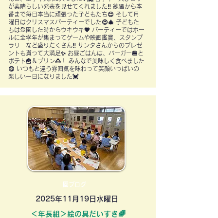
が素晴らしい発表を見せてくれました‼ 練習から本
番まで毎日本当に頑張った子どもたち😊 そして月
曜日はクリスマスパーティーでした😍🎄 子どもた
ちは登園した時からウキウキ💖 パーティーではホー
ルに全学年が集まってゲームや映画鑑賞、スタンプ
ラリーなど盛りだくさん‼ サンタさんからのプレゼ
ントも貰って大満足✨ お昼ごはんは、バーガー🍔と
ポテト🍟＆プリン🍮！ みんなで美味しく食べました
😋 いつもと違う雰囲気を味わって笑顔いっぱいの
楽しい一日になりました💓
園ブログ
2025年11月19日水曜日
＜年長組＞絵の具だいすき🌈