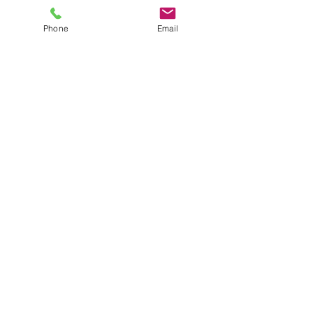
Phone
Email
14時〜18時30分
お預かり保育​😊
異年齢のお友達と遊びます♪