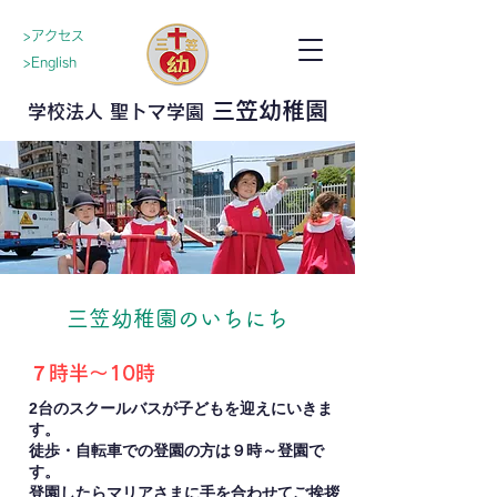
>アクセス
>English
三笠幼稚園
学校法人 聖トマ学園
三笠幼稚園のいちにち
７時半〜10時
2台のスクールバスが子どもを迎えにいきま
す。
​徒歩・自転車での登園の方は９時～登園で
す。
登園したらマリアさまに手を合わせてご挨拶