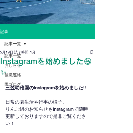
記事
記事一覧
5月19日
読了時間: 1分
記事一覧
Instagramを始めました😆
おしらせ
✨
緊急連絡
園ブログ
三笠幼稚園のInstagramを始めました‼
日常の園生活や行事の様子、
りんご組のお知らせもInstagramで随時
更新しておりますので是非ご覧くださ
い！