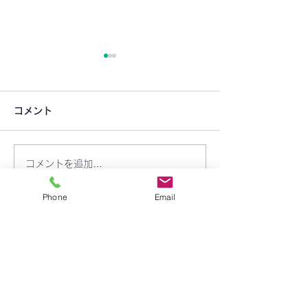
コメント
＜年中組＞粘土
コメントを追加…
＜年長組＞最後のBSC‼😢
Phone
Email
​学校法人 聖トマ学園
三笠幼稚園
〒238-0003
神奈川県横須賀市稲岡町82-9
TEL:
046-823-1273
FAX:
046-825-2165