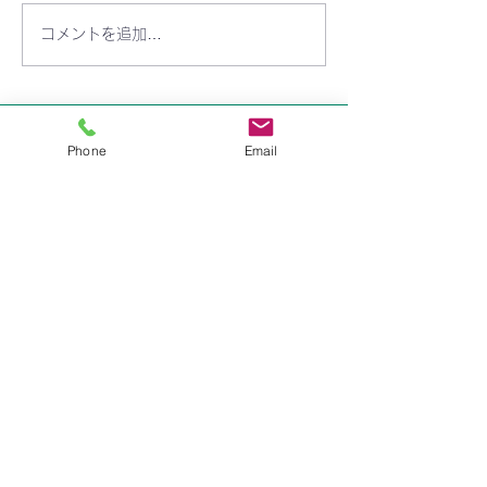
コメントを追加…
りんご組 7月15日(火)開
りんご組 7月8日
講します！
します！
​学校法人 聖トマ学園
Phone
Email
三笠幼稚園
〒238-0003
神奈川県横須賀市稲岡町82-9
TEL:
046-823-1273
FAX:
046-825-2165
mikasayouchien@seitoma.ac.jp
サイトマップ
園長あいさつ
園からのおしらせ
園の紹介
​教育内容