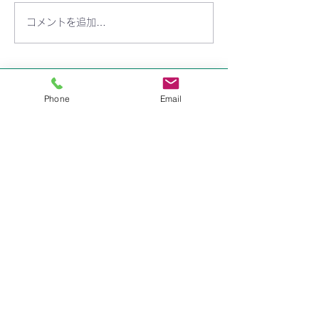
コメントを追加…
りんご組 7月15日(火)開
りんご組 7月8日
講します！
します！
​学校法人 聖トマ学園
Phone
Email
三笠幼稚園
〒238-0003
神奈川県横須賀市稲岡町82-9
TEL:
046-823-1273
FAX:
046-825-2165
mikasayouchien@seitoma.ac.jp
サイトマップ
園長あいさつ
園からのおしらせ
園の紹介
​教育内容