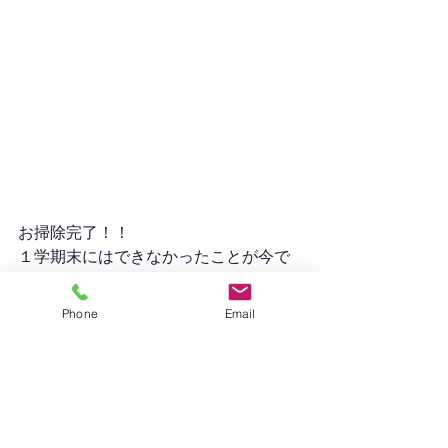
お掃除完了！！
１学期末にはできなかったことが今で
は簡単にできるようになりました。
2学期は大きな成長をしましたね♡　み
Phone
Email
んなよくがんばりました☆
楽しい冬休みを過ごして元気に幼稚園
に来てくださいね。
たくさんのご協力をありがとうござい