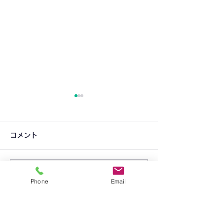
コメント
コメントを追加…
りんご組 7月15日(火)開
りんご組 7月8日
Phone
Email
講します！
します！