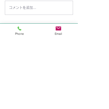
コメントを追加…
りんご組 7月15日(火)開
りんご組 7月8日
講します！
します！
​学校法人 聖トマ学園
Phone
Email
三笠幼稚園
〒238-0003
神奈川県横須賀市稲岡町82-9
TEL:
046-823-1273
FAX:
046-825-2165
mikasayouchien@seitoma.ac.jp
サイトマップ
園長あいさつ
園からのおしらせ
園の紹介
​教育内容