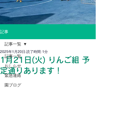
記事
記事一覧
2025年1月20日
読了時間: 1分
記事一覧
1月21日(火) りんご組 予
おしらせ
定通りあります！
緊急連絡
園ブログ