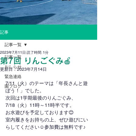
記事
記事一覧
2023年7月11日
読了時間: 1分
記事一覧
第7回 りんごぐみ🍎
おしらせ
更新日：
2023年7月14日
緊急連絡
7/11（火）のテーマは「年長さんと遊
園ブログ
ぼう！」でした。
次回は1学期最後のりんごぐみ、
7/18（火）11時～11時半です。
お水遊びを予定しております😊
室内履きをお持ちの上、ぜひ遊びにい
らしてください☺参加費は無料です♪