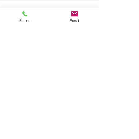
コメント
Phone
Email
コメントを追加…
＜年長組＞最後の
りんご組＆6月プレイルー
ム開放日のお知らせ
​学校法人 聖トマ学園
三笠幼稚園
〒238-0003
神奈川県横須賀市稲岡町82-9
TEL:
046-823-1273
FAX:
046-825-2165
mikasayouchien@seitoma.ac.jp
サイトマップ
園長あいさつ