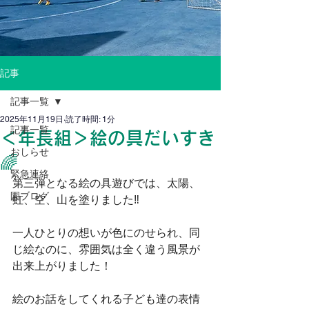
記事
記事一覧
2025年11月19日
読了時間: 1分
記事一覧
＜年長組＞絵の具だいすき
おしらせ
🌈
緊急連絡
第三弾となる絵の具遊びでは、太陽、
園ブログ
虹、空、山を塗りました‼
一人ひとりの想いが色にのせられ、同
じ絵なのに、雰囲気は全く違う風景が
出来上がりました！
絵のお話をしてくれる子ども達の表情