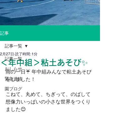
記事
記事一覧
2月27日
読了時間: 1分
記事一覧
＜年中組＞粘土あそび✨
おしらせ
雨の一日☔ 年中組みんなで粘土あそび
緊急連絡
をしました！
園ブログ
こねて、丸めて、ちぎって、のばして
想像力いっぱいの小さな世界をつくり
ました😊