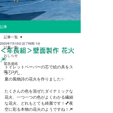
記事
記事一覧
2025年7月10日
読了時間: 1分
記事一覧
＜年長組＞壁面製作 花火
おしらせ
🎆
緊急連絡
トイレットペーパーの芯で絵の具をス
園ブログ
タンプし、
夏の風物詩の花火を作りました✨
たくさんの色を混ぜたダイナミックな
花火、一つ一つの色がよくわかる繊細
な花火、どれもとても綺麗です！💕夜
空に彩る本物の花火のようですね！🎆