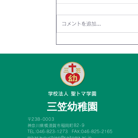
コメントを追加…
Instagramを始めました😆✨
​学校法人 聖トマ学園
三笠幼稚園
〒238-0003
神奈川県横須賀市稲岡町82-9
TEL:046-823-1273 FAX:046-825-2165
mikasayouchien@seitoma.ac.jp