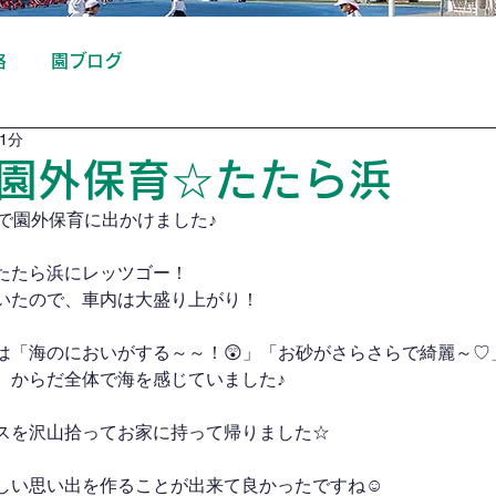
絡
園ブログ
1分
園外保育☆たたら浜
で園外保育に出かけました♪
たたら浜にレッツゴー！
いたので、車内は大盛り上がり！
は「海のにおいがする～～！😲」「お砂がさらさらで綺麗～♡
、からだ全体で海を感じていました♪
スを沢山拾ってお家に持って帰りました☆
しい思い出を作ることが出来て良かったですね☺