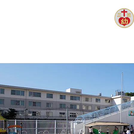
ホーム
園長あいさつ
園ブ