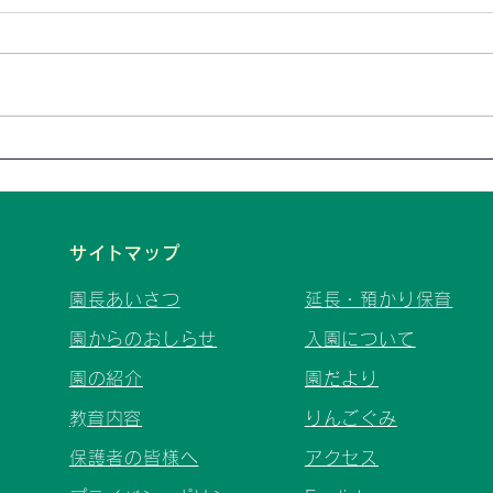
＜年
りんご組＆6月プレイルーム
開放日のお知らせ
サイトマップ
園長あいさつ
延長・預かり保育
園からのおしらせ
入園について
園の紹介
園だより
​教育内容
りんごぐみ
保護者の皆様へ
アクセス