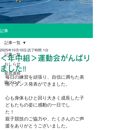
記事
記事一覧
2025年10月10日
読了時間: 1分
記事一覧
＜年中組＞運動会がんばり
おしらせ
ました‼
緊急連絡
毎日の練習を頑張り、自信に満ちた表
園ブログ
情でダンス発表ができました。
心も身体もひと回り大きく成長した子
どもたちの姿に感動の一日でし
た！　　
親子競技のご協力や、たくさんのご声
援をありがとうございました。