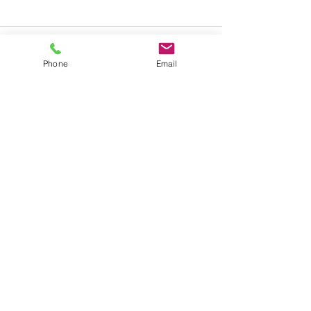
コメント
Phone
Email
コメントを追加…
＜年長組＞最後の
りんご組＆6月プレイルー
ム開放日のお知らせ
​学校法人 聖トマ学園
三笠幼稚園
〒238-0003
神奈川県横須賀市稲岡町82-9
TEL:
046-823-1273
FAX:
046-825-2165
mikasayouchien@seitoma.ac.jp
サイトマップ