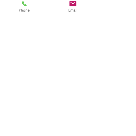
Phone
Email
コメントを追加…
＜年長組＞最後の
りんご組＆6月プレイルー
ム開放日のお知らせ
​学校法人 聖トマ学園
三笠幼稚園
〒238-0003
神奈川県横須賀市稲岡町82-9
TEL:
046-823-1273
FAX:
046-825-2165
mikasayouchien@seitoma.ac.jp
サイトマップ
園長あいさつ
園からのおしらせ