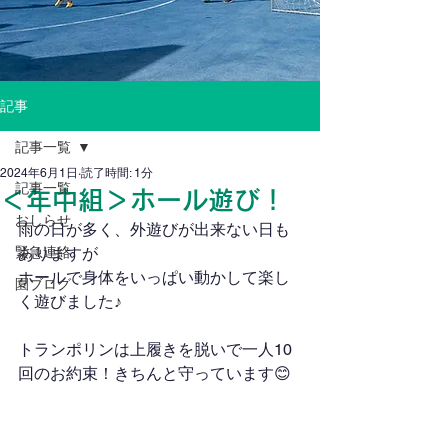
記事
記事一覧
2024年6月1日
読了時間: 1分
記事一覧
＜年中組＞ホール遊び！
おしらせ
雨の日が多く、外遊びが出来ない日も
緊急連絡
ありますが
ホールで身体をいっぱい動かして楽し
園ブログ
く遊びました♪
トランポリンは上履きを脱いで一人10
回のお約束！きちんと守っています😊