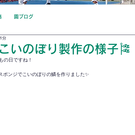
絡
園ブログ
1分
こいのぼり製作の様子🎏
どもの日ですね！
スポンジでこいのぼりの鱗を作りました✨