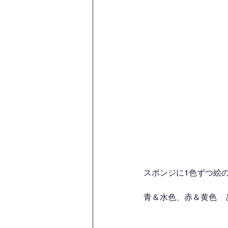
スポンジに1色ずつ絵
青＆水色、赤＆黄色　