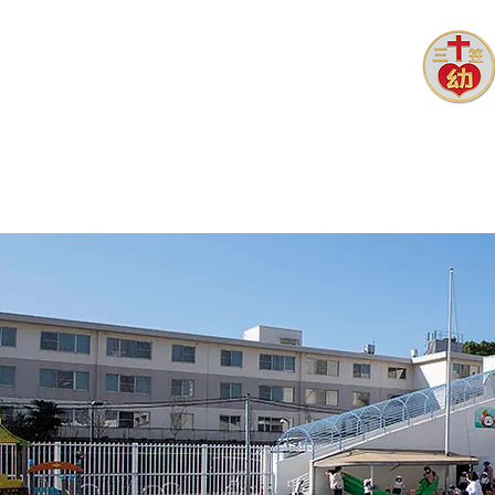
ホーム
園長あいさつ
園ブ