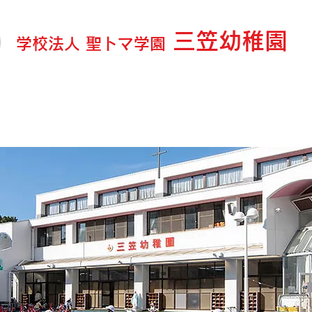
三笠幼稚園
学校法人 聖トマ学園
ログ＆お知らせ
園の紹介
教育内容
延長・預り保