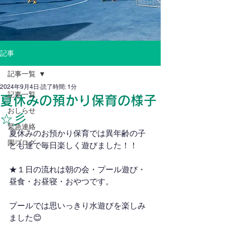
記事
記事一覧
2024年9月4日
読了時間: 1分
記事一覧
夏休みの預かり保育の様子
おしらせ
☆彡
緊急連絡
夏休みのお預かり保育では異年齢の子
園ブログ
ども達で毎日楽しく遊びました！！
★１日の流れは朝の会・プール遊び・
昼食・お昼寝・おやつです。
プールでは思いっきり水遊びを楽しみ
ました😊