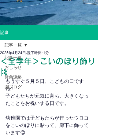
記事
記事一覧
2025年4月24日
読了時間: 1分
記事一覧
＜全学年＞こいのぼり飾り
おしらせ
🎏
緊急連絡
もうすぐ５月５日、こどもの日です
園ブログ
ね！
子どもたちが元気に育ち、大きくなっ
たことをお祝いする日です。
幼稚園では子どもたちが作ったウロコ
をこいのぼりに貼って、廊下に飾って
います😊