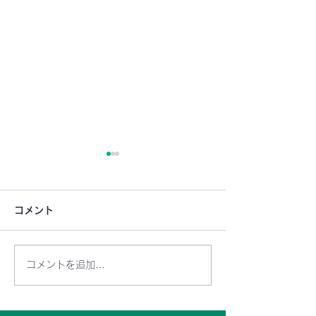
コメント
コメントを追加…
りんご組 7月15日(火)開
りんご組 7月8日
講します！
します！