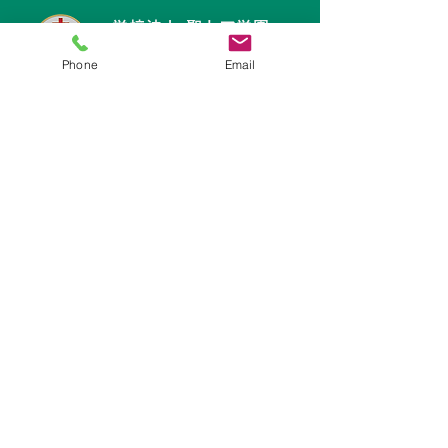
​学校法人 聖トマ学園
三笠幼稚園
Phone
Email
〒238-0003
神奈川県横須賀市稲岡町82-9
TEL:
046-823-1273
FAX:
046-825-2165
mikasayouchien@seitoma.ac.jp
サイトマップ
園長あいさつ
園からのおしらせ
園の紹介
​教育内容
保護者の皆様へ
プライバシーポリシー
延長・預かり保育