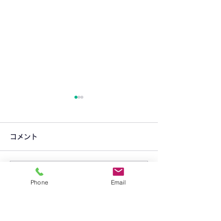
コメント
コメントを追加…
りんご組 7月15日(火)開
りんご組 7月8日
Phone
Email
講します！
します！