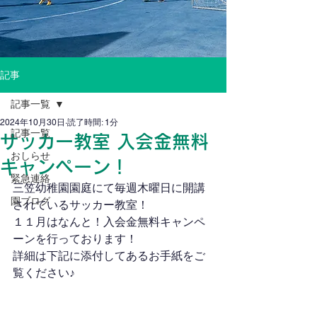
記事
記事一覧
2024年10月30日
読了時間: 1分
記事一覧
サッカー教室 入会金無料
おしらせ
キャンペーン！
緊急連絡
三笠幼稚園園庭にて毎週木曜日に開講
園ブログ
されているサッカー教室！
１１月はなんと！入会金無料キャンペ
ーンを行っております！
詳細は下記に添付してあるお手紙をご
覧ください♪