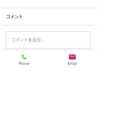
コメント
コメントを追加…
りんご組 7月8日(火)開講
りんご組 7月1日
します！
します！
Phone
Email
​学校法人 聖トマ学園
三笠幼稚園
〒238-0003
神奈川県横須賀市稲岡町82-9
TEL:
046-823-1273
FAX:
046-825-2165
mikasayouchien@seitoma.ac.jp
サイトマップ