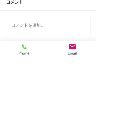
コメント
コメントを追加…
りんご組 7月15日(火)開
りんご組 7月8日
講します！
します！
Phone
Email
​学校法人 聖トマ学園
三笠幼稚園
〒238-0003
神奈川県横須賀市稲岡町82-9
TEL:
046-823-1273
FAX:
046-825-2165
mikasayouchien@seitoma.ac.jp
サイトマップ
園長あいさつ
園からのおしらせ