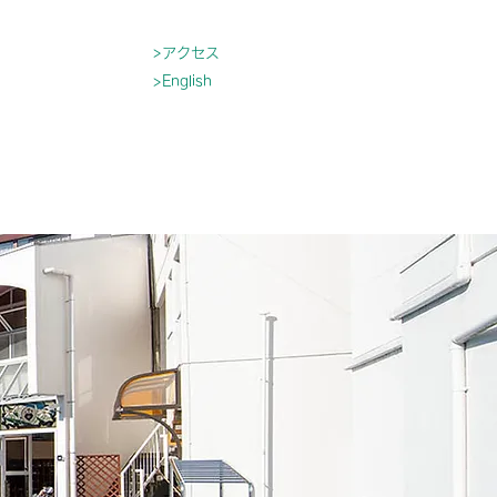
>アクセス
>English
育
入園について
もっと見る