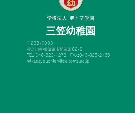
​学校法人 聖トマ学園
三笠幼稚園
〒238-0003
神奈川県横須賀市稲岡町82-9
TEL:046-823-1273 FAX:046-825-2165
mikasayouchien@seitoma.ac.jp