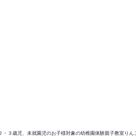
２・３歳児、未就園児のお子様対象の幼稚園体験親子教室りん