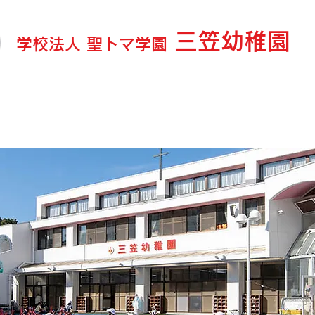
三笠幼稚園
学校法人 聖トマ学園
ログ＆お知らせ
園の紹介
教育内容
延長・預り保