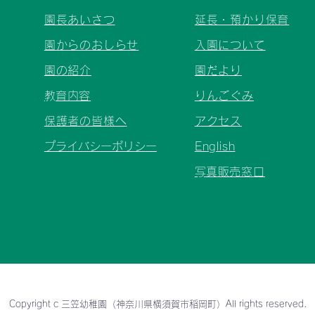
園長あいさつ
延長・預かり保育
園からのおしらせ
入園について
園の紹介
園だより
​教育内容
りんごぐみ
保護者の皆様へ
アクセス
プライバシーポリシー
English
​写真販売窓口
Copyright c 三笠幼稚園（神奈川県横須賀市稲岡町）All rights reserved.