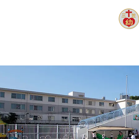
ホーム
園長あいさつ
園ブ