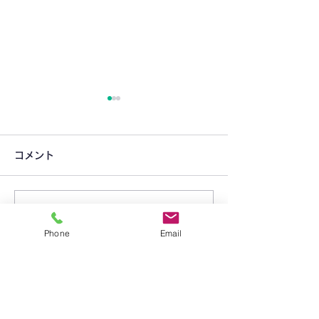
コメント
コメントを追加…
＜年長組＞最後の
りんご組＆6月プレイルー
Phone
Email
ム開放日のお知らせ
​学校法人 聖トマ学園
三笠幼稚園