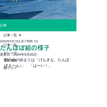
記事
記事一覧
2024年5月13日
読了時間: 1分
記事一覧
たんぽぽ組の様子
おしらせ
更新日：
2024年5月20日
朝の会の始まりは「げんきな、たんぽ
緊急連絡
ぽさーん♪」　「はーい！」
園ブログ