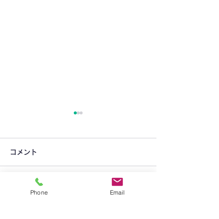
コメント
コメントを追加…
Phone
Email
＜年長組＞最後の
りんご組＆6月プレイルー
ム開放日のお知らせ